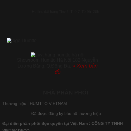
Hotline đặt hàng Thứ 2- Thứ 7: Từ 9h- 20h
Showroom Humtto Hà Nội 182 Nguyễn
»
Xem bản
Lương Bằng, Q.Đống Đa.
đồ
NHÀ PHÂN PHỐI
Thương hiệu |
HUMTTO VIETNAM
- Đã được đăng ký bảo hộ thương hiệu -
Đại diện phân phối độc quyền tại Việt Nam
:
CÔNG TY TNHH
VIETMADECO