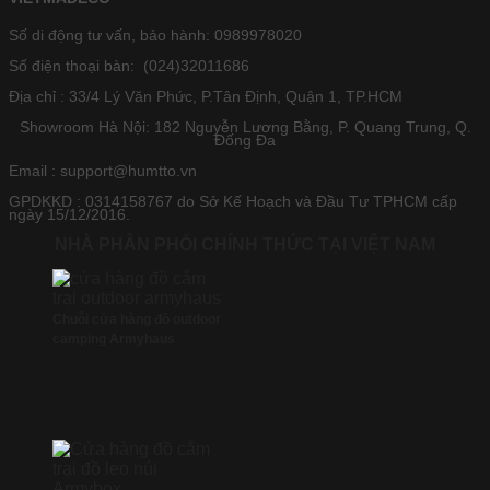
Số di động tư vấn, bảo hành: 0989978020
Số điện thoại bàn: (024)32011686
Địa chỉ : 33/4 Lý Văn Phức, P.Tân Định, Quận 1, TP.HCM
Showroom Hà Nội: 182 Nguyễn Lương Bằng, P. Quang Trung, Q.
Đống Đa
Email : support@humtto.vn
GPDKKD : 0314158767 do Sở Kế Hoạch và Đầu Tư TPHCM cấp
ngày 15/12/2016.
NHÀ PHÂN PHỐI CHÍNH THỨC TẠI VIỆT NAM
Chuỗi cửa hàng đồ outdoor
camping Armyhaus