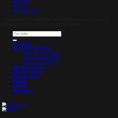
Giới thiệu
Liên hệ
Về Vietmadeco
Copyright 2026 ©
Humtto
- Vietmadeco là nhà phân phối
độc quyền tại Việt nam bảo lưu mọi quyền.
Tìm
kiếm:
Trang chủ
ALL GIÀY LEO NÚI
Giày leo núi cổ thấp
Giày leo núi cổ lửng
Giày leo núi cổ cao
Giày leo núi nam
Giày leo núi nữ
Giày lội nước
Sandal
Liên hệ
Newsletter