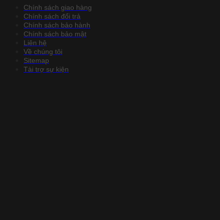
Chính sách giao hàng
Chính sách đổi trả
Chính sách bảo hành
Chính sách bảo mật
Liên hệ
Về chúng tôi
Sitemap
Tài trợ sự kiện