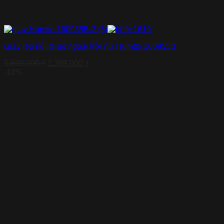
Giày leo núi đi bộ ngoài trời nữ Humtto 160955B
Giá
Giá
1.699.000
₫
1.399.000
₫
gốc
hiện
-18%
là:
tại
1.699.000 ₫.
là:
1.399.000 ₫.