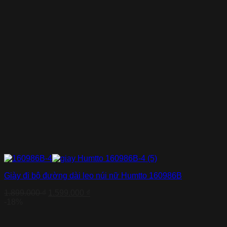
Giày đi bộ đường dài leo núi nữ Humtto 160986B
Giá
Giá
1.899.000
₫
1.599.000
₫
gốc
hiện
-18%
là:
tại
1.899.000 ₫.
là: