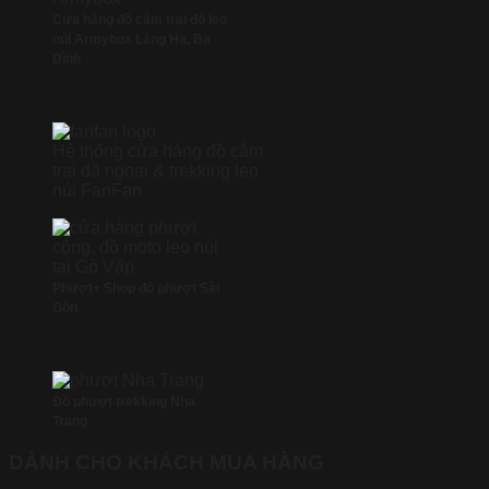
Cửa hàng đồ cắm trại đồ leo
núi Armybox Láng Hạ, Ba
Đình
Hệ thống cửa hàng đồ cắm
trại dã ngoại & trekking leo
núi FanFan
Phượt+ Shop đồ phượt Sài
Gòn
Đồ phượt trekking Nha
Trang
DÀNH CHO KHÁCH MUA HÀNG