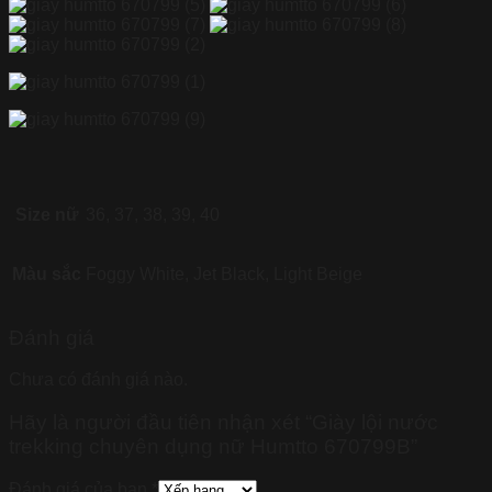
Size nữ
36, 37, 38, 39, 40
Màu sắc
Foggy White, Jet Black, Light Beige
Đánh giá
Chưa có đánh giá nào.
Hãy là người đầu tiên nhận xét “Giày lội nước
trekking chuyên dụng nữ Humtto 670799B”
Đánh giá của bạn
*