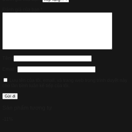
Đánh giá của bạn
*
Tên
*
Email
*
Lưu tên của tôi, email, và trang web trong trình duyệt này
cho lần bình luận kế tiếp của tôi.
Sản phẩm tương tự
-11%