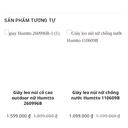
SẢN PHẨM TƯƠNG TỰ
Giày leo núi cổ cao
Giày leo núi nữ chống
outdoor nữ Humtto
nước Humtto 110609B
260996B
Giá
Giá
Giá
Giá
1.599.000
₫
1.899.000
₫
1.099.000
₫
1.199.000
₫
gốc
hiện
gốc
hiện
là:
tại
là:
tại