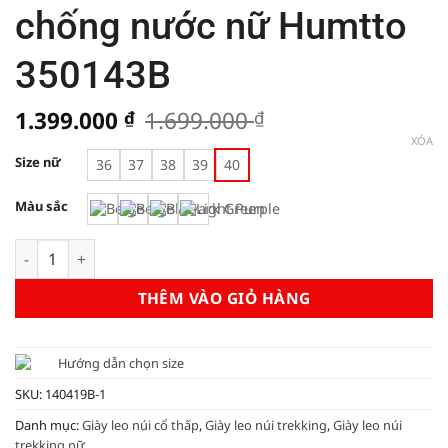
chống nước nữ Humtto
350143B
Giá
Giá
1.399.000
1.699.000
₫
₫
gốc
hiện
XÓA
là:
tại
Size nữ
36
37
38
39
40
1.699.000 ₫.
là:
1.399.000 ₫.
Màu sắc
Giày leo núi siêu nhẹ chống nước nữ Humtto 350143B số lượ
THÊM VÀO GIỎ HÀNG
Hướng dẫn chọn size
SKU:
140419B-1
Danh mục:
Giày leo núi cổ thấp
,
Giày leo núi trekking
,
Giày leo núi
trekking nữ