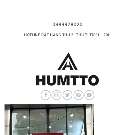
1.899.000 ₫.
là:
1.199.000 ₫.
là:
1.599.000 ₫.
1.099.000 ₫.
0989978020
HOTLINE ĐẶT HÀNG THỨ 2- THỨ 7: TỪ 9H- 20H