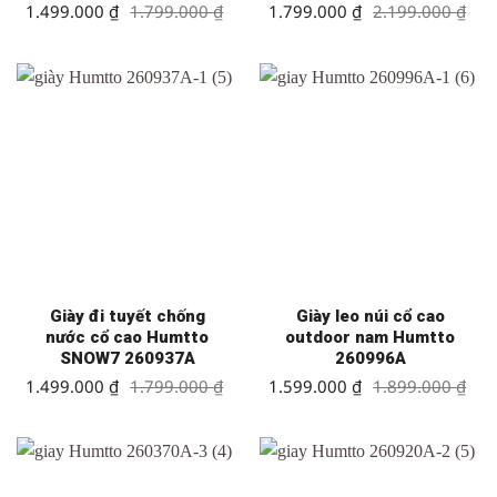
Giá
Giá
Giá
Giá
1.499.000
₫
1.799.000
₫
1.799.000
₫
2.199.000
₫
gốc
hiện
gốc
hiện
là:
tại
là:
tại
1.799.000 ₫.
là:
2.199.000 ₫.
là:
1.499.000 ₫.
1.799.000 ₫.
Giày đi tuyết chống
Giày leo núi cổ cao
nước cổ cao Humtto
outdoor nam Humtto
SNOW7 260937A
260996A
Giá
Giá
Giá
Giá
1.499.000
₫
1.799.000
₫
1.599.000
₫
1.899.000
₫
gốc
hiện
gốc
hiện
là:
tại
là:
tại
1.799.000 ₫.
là:
1.899.000 ₫.
là:
1.499.000 ₫.
1.599.000 ₫.