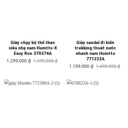
Giày chạy bộ thể thao
Giày sandal đi biển
siêu nhẹ nam Humtto-X
trekking thoát nước
Easy Run 370374A
nhanh nam Humtto
771222A
Giá
Giá
1.299.000
₫
1.599.000
₫
gốc
hiện
Giá
Giá
1.199.000
₫
1.499.000
₫
là:
tại
gốc
hiện
1.599.000 ₫.
là:
là:
tại
1.299.000 ₫.
1.499.000 ₫.
là:
1.199.000 ₫.