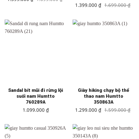
gốc
hiện
Giá
Giá
1.399.000
₫
1.699.000
₫
là:
tại
gốc
hiện
1.699.000 ₫.
là:
là:
tại
1.399.000 ₫.
1.699.000 ₫.
là:
1.399.000 ₫.
Sandal bít mũi đi rừng lội
Giày hiking chạy bộ thể
suối nam Humtto
thao nam Humtto
760289A
350863A
Giá
Giá
1.099.000
₫
1.299.000
₫
1.599.000
₫
gốc
hiện
là:
tại
1.599.000 ₫.
là:
1.299.000 ₫.