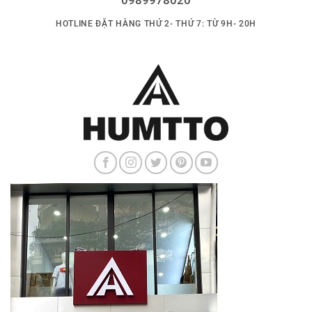
HOTLINE ĐẶT HÀNG THỨ 2- THỨ 7: TỪ 9H- 20H