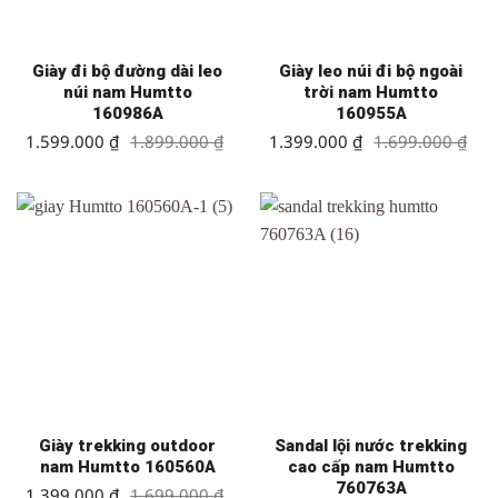
Giày đi bộ đường dài leo
Giày leo núi đi bộ ngoài
núi nam Humtto
trời nam Humtto
160986A
160955A
Giá
Giá
Giá
Giá
1.599.000
₫
1.899.000
₫
1.399.000
₫
1.699.000
₫
gốc
hiện
gốc
hiện
là:
tại
là:
tại
1.899.000 ₫.
là:
1.699.000 ₫.
là:
1.599.000 ₫.
1.399.000 ₫.
Giày trekking outdoor
Sandal lội nước trekking
nam Humtto 160560A
cao cấp nam Humtto
760763A
Giá
Giá
1.399.000
₫
1.699.000
₫