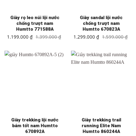
Giày rọ leo núi lội nước
Giày sandal lội nước
chống trượt nam
chống trượt nam
Humtto 771588A
Humtto 670823A
Giá
Giá
Giá
Giá
1.199.000
₫
1.399.000
₫
1.299.000
₫
1.599.000
₫
gốc
hiện
gốc
hiện
là:
tại
là:
tại
1.399.000 ₫.
là:
1.599.000 ₫.
là:
1.199.000 ₫.
1.299.000 ₫.
Giày trekking lội nước
Giày trekking trail
bám tốt nam Humtto
running Elite Nam
670892A
Humtto 860244A