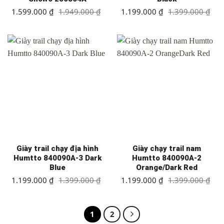
Giá
Giá
Giá
Giá
1.599.000
₫
1.949.000
₫
1.199.000
₫
1.399.000
₫
gốc
hiện
gốc
hiện
là:
tại
là:
tại
1.949.000 ₫.
là:
1.399.000 ₫.
là:
1.599.000 ₫.
1.199.000 ₫.
Giày trail chạy địa hình
Giày chạy trail nam
Humtto 840090A-3 Dark
Humtto 840090A-2
Blue
Orange/Dark Red
Giá
Giá
Giá
Giá
1.199.000
₫
1.399.000
₫
1.199.000
₫
1.399.000
₫
gốc
hiện
gốc
hiện
là:
tại
là:
tại
1.399.000 ₫.
là:
1.399.000 ₫.
là:
1.199.000 ₫.
1.199.000 ₫.
1
2