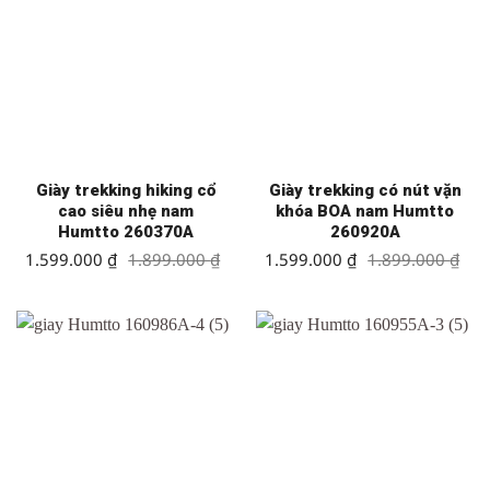
Giày trekking hiking cổ
Giày trekking có nút vặn
cao siêu nhẹ nam
khóa BOA nam Humtto
Humtto 260370A
260920A
Giá
Giá
Giá
Giá
1.599.000
₫
1.899.000
₫
1.599.000
₫
1.899.000
₫
gốc
hiện
gốc
hiện
là:
tại
là:
tại
1.899.000 ₫.
là:
1.899.000 ₫.
là:
1.599.000 ₫.
1.599.000 ₫.