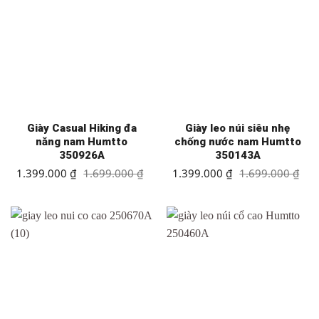
Giày Casual Hiking đa
Giày leo núi siêu nhẹ
năng nam Humtto
chống nước nam Humtto
350926A
350143A
Giá
Giá
Giá
Giá
1.399.000
₫
1.699.000
₫
1.399.000
₫
1.699.000
₫
gốc
hiện
gốc
hiện
là:
tại
là:
tại
1.699.000 ₫.
là:
1.699.000 ₫.
là:
1.399.000 ₫.
1.399.000 ₫.