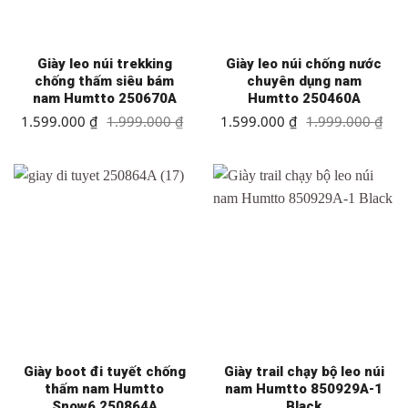
Giày leo núi trekking
Giày leo núi chống nước
chống thấm siêu bám
chuyên dụng nam
nam Humtto 250670A
Humtto 250460A
Giá
Giá
Giá
Giá
1.599.000
₫
1.999.000
₫
1.599.000
₫
1.999.000
₫
gốc
hiện
gốc
hiện
là:
tại
là:
tại
1.999.000 ₫.
là:
1.999.000 ₫.
là:
1.599.000 ₫.
1.599.000 ₫.
Giày boot đi tuyết chống
Giày trail chạy bộ leo núi
thấm nam Humtto
nam Humtto 850929A-1
Snow6 250864A
Black