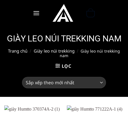
Bỏ
qua
nội
dung
GIÀY LEO NÚI TREKKING NAM
Trang chủ
Giày leo núi trekking
/
/
Giày leo núi trekking
nam
LỌC