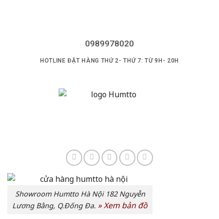
1.899.000 ₫.
là:
1.599.000 ₫.
0989978020
HOTLINE ĐẶT HÀNG THỨ 2- THỨ 7: TỪ 9H- 20H
Showroom Humtto Hà Nội 182 Nguyễn
»
Xem bản đồ
Lương Bằng, Q.Đống Đa.