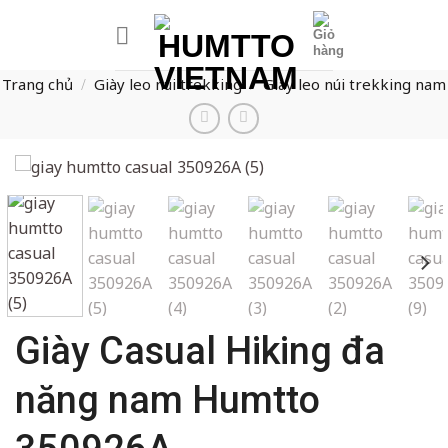
Bỏ
qua
nội
Trang chủ
Giày leo núi trekking
Giày leo núi trekking nam
dung
/
/
Giày Casual Hiking đa
năng nam Humtto