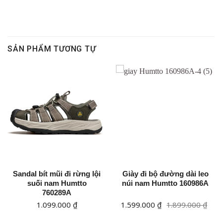
SẢN PHẨM TƯƠNG TỰ
Sandal bít mũi đi rừng lội
Giày đi bộ đường dài leo
suối nam Humtto
núi nam Humtto 160986A
760289A
Giá
Giá
1.099.000
₫
1.599.000
₫
1.899.000
₫
gốc
hiện
là:
tại