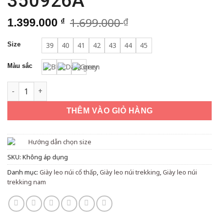
350926A
1.699.000
₫
Giá
Giá
1.399.000
₫
gốc
hiện
là:
tại
Size
39
40
41
42
43
44
45
1.699.000 ₫.
là:
1.399.000 ₫.
Màu sắc
Giày Casual Hiking đa năng nam Humtto 350926A số lượng
THÊM VÀO GIỎ HÀNG
Hướng dẫn chọn size
SKU:
Không áp dụng
Danh mục:
Giày leo núi cổ thấp
,
Giày leo núi trekking
,
Giày leo núi
trekking nam